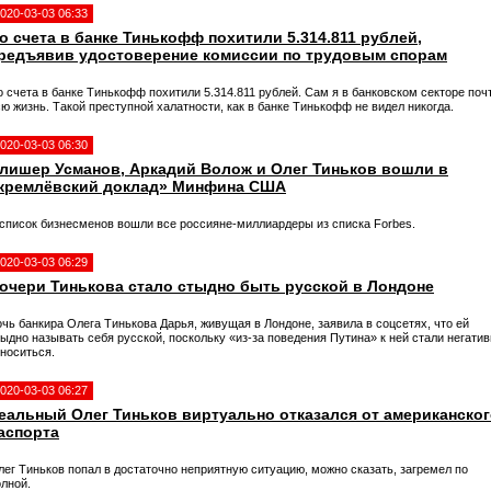
020-03-03 06:33
о счета в банке Тинькофф похитили 5.314.811 рублей,
редъявив удостоверение комиссии по трудовым спорам
 счета в банке Тинькофф похитили 5.314.811 рублей. Сам я в банковском секторе поч
ю жизнь. Такой преступной халатности, как в банке Тинькофф не видел никогда.
020-03-03 06:30
лишер Усманов, Аркадий Волож и Олег Тиньков вошли в
кремлёвский доклад» Минфина США
 список бизнесменов вошли все россияне-миллиардеры из списка Forbes.
020-03-03 06:29
очери Тинькова стало стыдно быть русской в Лондоне
чь банкира Олега Тинькова Дарья, живущая в Лондоне, заявила в соцсетях, что ей
ыдно называть себя русской, поскольку «из-за поведения Путина» к ней стали негати
тноситься.
020-03-03 06:27
еальный Олег Тиньков виртуально отказался от американско
аспорта
лег Тиньков попал в достаточно неприятную ситуацию, можно сказать, загремел по
олной.