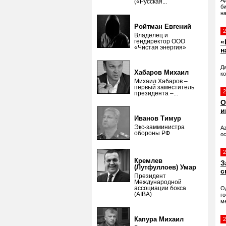
А
(«Русская...
би
н
Ройтман Евгений
2
Владелец и
гендиректор ООО
«
«Чистая энергия»
н
Д
Хабаров Михаил
ко
Михаил Хабаров –
первый заместитель
2
президента –...
О
и
Иванов Тимур
Экс-замминистра
Az
обороны РФ
о
2
Кремлев
З
(Лутфуллоев) Умар
с
Президент
Международной
ассоциации бокса
О
(AIBA)
г
м
Капура Михаил
2