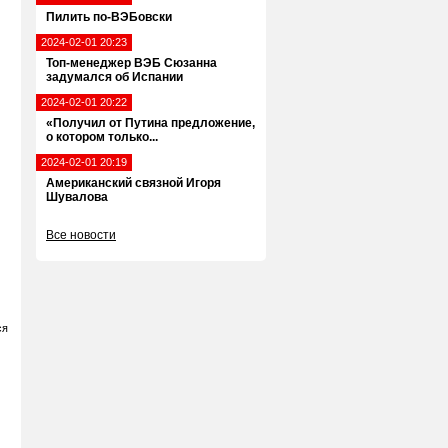
Пилить по-ВЭБовски
2024-02-01 20:23
Топ-менеджер ВЭБ Сюзанна
задумался об Испании
2024-02-01 20:22
«Получил от Путина предложение,
о котором только...
2024-02-01 20:19
Американский связной Игоря
Шувалова
Все новости
ся