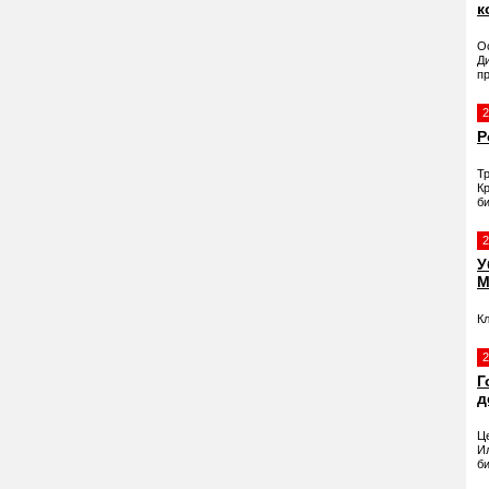
к
О
Д
п
2
Р
Т
К
би
2
У
М
К
2
Г
д
Ц
И
би