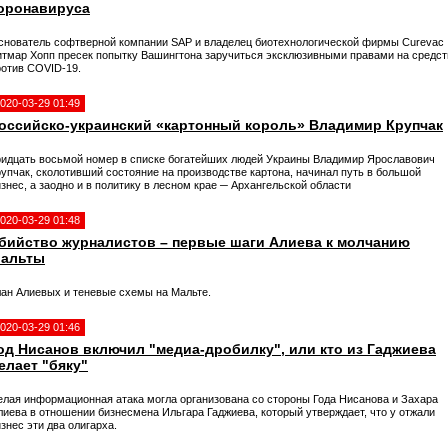
оронавируса
снователь софтверной компании SAP и владелец биотехнологической фирмы Curevac
итмар Хопп пресек попытку Вашингтона заручиться эксклюзивными правами на средст
ротив COVID-19.
020-03-29 01:49
оссийско-украинский «картонный король» Владимир Крупчак
ридцать восьмой номер в списке богатейших людей Украины Владимир Ярославович
рупчак, сколотивший состояние на производстве картона, начинал путь в большой
знес, а заодно и в политику в лесном крае ─ Архангельской области
020-03-29 01:48
бийство журналистов – первые шаги Алиева к молчанию
альты
лан Алиевых и теневые схемы на Мальте.
020-03-29 01:46
од Нисанов включил "медиа-дробилку", или кто из Гаджиева
елает "бяку"
елая информационная атака могла организована со стороны Года Нисанова и Захара
лиева в отношении бизнесмена Ильгара Гаджиева, который утверждает, что у отжали
знес эти два олигарха.