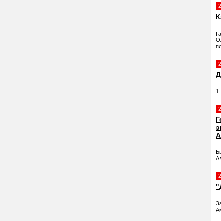
2
К
Г
Ол
пл
2
Д
1
2
Г
э
А
Б
А
2
"
З
А