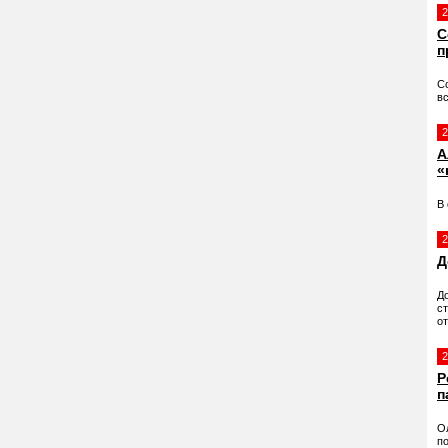
2
С
п
Со
вс
2
А
«
В
2
Д
До
ст
о
2
Р
п
О
п