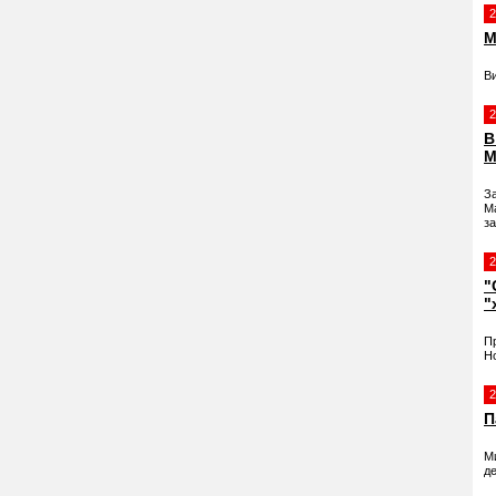
2
М
В
2
В
М
З
М
з
2
"
"
Пр
Н
2
П
М
д