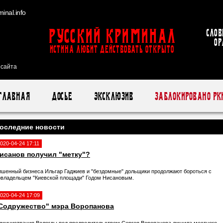
inal.info
Русский Криминал
Слов
ор
ИСТИНА ЛЮБИТ ДЕЙСТВОВАТЬ ОТКРЫТО
 сайта
Главная
Досье
Эксклюзив
Заблокировано РК
оследние новости
020-04-24 17:11
исанов получил "метку"?
ишенный бизнеса Ильгар Гаджиев и "бездомные" дольщики продолжают бороться с
овладельцем "Киевской площади" Годом Нисановым.
020-04-24 17:09
Содружество" мэра Воропанова