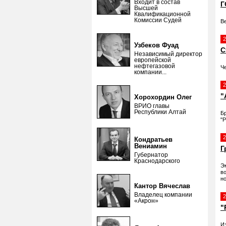
Входит в состав
Г
Высшей
Квалификационной
Комиссии Судей
В
2
Узбеков Фуад
С
Независимый директор
европейской
нефтегазовой
Ч
компании...
2
"
Хорохордин Олег
ВРИО главы
Республики Алтай
Б
"
2
Кондратьев
Вениамин
Г
Губернатор
Краснодарского
Э
во
н
Кантор Вячеслав
Владелец компании
2
«Акрон»
"
И