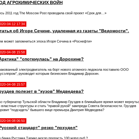
ОД АГРОХИМИЧЕСКИХ ВОЙН
есь 2011 год The Moscow Post проводила свой проект «Срок для…»
020-04-12 17:34
татья об Игоре Сечине, удаленная из газеты "Ведомости".
ем может запомниться эпоха Игоря Сечина в «Роснефти»
020-04-08 15:58
Арктика" "споткнулась" на Дорохине?
ракованный электродвигатель на борт нового атомного ледокола поставило ООО
Русэлпром", руководит которым бизнесмен Владимир Дорохин.
020-04-08 15:57
руздев полезет в "кузов" Медведева?
кс-губернатор Тульской области Владимир Груздев в ближайшее время может вернуть
 властные структуры и стать "правой рукой" зампреда Совета безопасности. Груздев
оровит "подсидеть" бывшего вице-премьера Дмитрия Медведева?
020-04-08 06:50
Русский стандарт" резко "похудел"
з банка Рустама Тарико могло пропасть 100 млрд руб.?