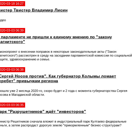
020-03-18 16:27
истер Твистер Владимир Лисин
идео
020-03-03 06:39
 парламенте не пришли к единому мнению по "закону
агнитского"
аконопроект о внесении поправок в некоторые законодательные акты ("Закон
агнитского") рассмотрен в среду на заседании парламентской комиссии по социальной
ащите, здравоохранению и семье.
020-03-03 06:38
Сергей Носов против". Как губернатор Колымы ломает
хребет" привычкам региона
ошло уже 2 месяца 2020-го, скоро будет и 2 года с момента губернаторства Сергея
осова в Магаданской области.
020-03-03 06:35
арк "Разрушетников" ждёт "инвесторов"
инистр Решетников сначала вложит в индустриальный парк Култаево федеральные
еньги, а затем распродаст дорогую землю "прикормленным" бизнес-структурам?