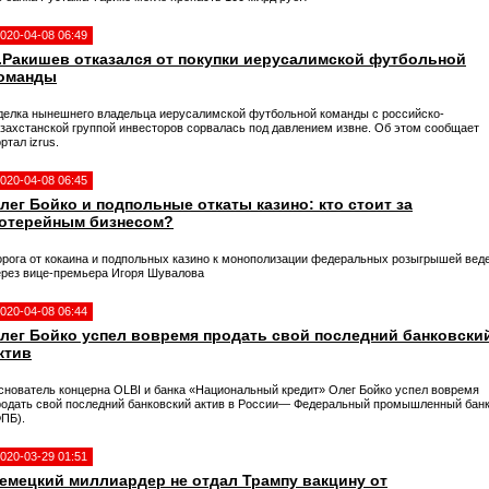
020-04-08 06:49
.Ракишев отказался от покупки иерусалимской футбольной
оманды
делка нынешнего владельца иерусалимской футбольной команды с российско-
азахстанской группой инвесторов сорвалась под давлением извне. Об этом сообщает
ртал izrus.
020-04-08 06:45
лег Бойко и подпольные откаты казино: кто стоит за
отерейным бизнесом?
орога от кокаина и подпольных казино к монополизации федеральных розыгрышей вед
ерез вице-премьера Игоря Шувалова
020-04-08 06:44
лег Бойко успел вовремя продать свой последний банковски
ктив
снователь концерна ОLBI и банка «Национальный кредит» Олег Бойко успел вовремя
родать свой последний банковский актив в России— Федеральный промышленный бан
ФПБ).
020-03-29 01:51
емецкий миллиардер не отдал Трампу вакцину от