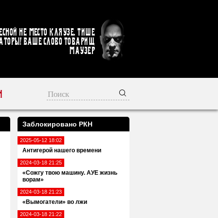
есной не место кляузе. Тише
аторы! Ваше слово товарищ
Маузер
Н
Заблокировано РКН
2025-05-12 18:02
Антигерой нашего времени
2024-03-18 21:25
«Сожгу твою машину. АУЕ жизнь
ворам»
2024-03-18 21:23
«Вымогатели» во лжи
2024-03-18 21:22