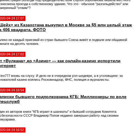
дминистрация Вологды под предводительством Сергея Воропанова лишила местного
знесмена проезда к собственному зданию. Что это - обычное "разгильдяйство" или
амеренный "отжим"?
020-04-24 17:07
Шейх» из Казахстана выкупил в Москве за $5 млн целый этаж
а 406 квадрата. ФОТО
алеко не каждый приезжий из стран бывшего Союза живёт в подвале или общажной
мнате на десять человек.
020-04-24 17:02
т «Вулкана» до «Азино» — как онлайн-казино испортили
нтернет
ino777 вновь на слуху. И дело не в очередном рэп-шедевре, а в уголовщине: за
снователей казино взялись Роскомнадзор, ФНС, полиция и журналисты.
020-04-24 16:54
аписки бывшего подполковника КГБ: Миллионеры по воле
пецслужб
дин из авторов книги "КГБ играет в шахматы" и бывший сотрудник Комитета
осбезопасности СССР Владимир Попов недавно завершил работу над своими
емуарами.
020-04-24 16:52