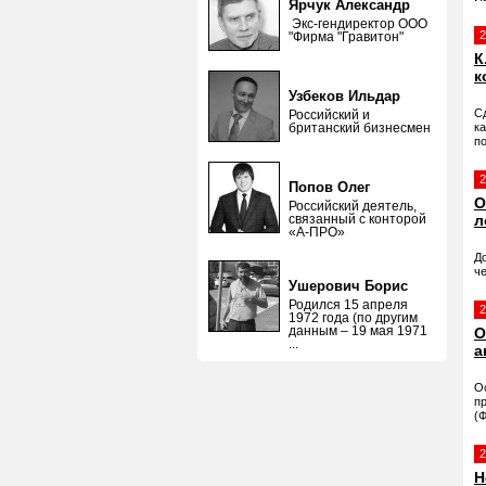
Ярчук Александр
Экс-гендиректор ООО
2
"Фирма "Гравитон"
К
к
Узбеков Ильдар
С
Российский и
британский бизнесмен
к
по
2
Попов Олег
О
Российский деятель,
связанный с конторой
л
«А-ПРО»
Д
ч
Ушерович Борис
Родился 15 апреля
2
1972 года (по другим
данным – 19 мая 1971
О
...
а
О
п
(
2
Н