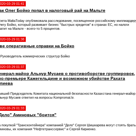
020-03-29 01:41
ак Олег Бойко попал в налоговый рай на Мальте
азета MaltaToday опубликовала расследование, посвященное российскому миллиардер
егу Бойко, который развивает бизнес "быстрых кредитов" в странах ЕС, но налоги
атит на Мальте - всего-то 5 процентов.
020-03-29 01:38
ве оперативные справки на Бойко
. Руководитель коммерческих структур Бойко
020-03-29 01:37
енерал-майор Альнур Мусаев о противоборстве группировок,
кс-премьере Кажегельдине и возможном убийстве Рахата
лиева
ывший Председатель Комитата национальной безопасности Казахстана генерал-майор
льнур Мусаев ответил на вопросы Kompromat.lv.
020-03-29 01:33
Дело" Аминовых "боится"
а покупкой "Трансконтейнера" компанией "Дело" Сергея Шишкарева могут стоять брать
миновы, их компания "Нефтетранссервис" и Сергей Кириенко.