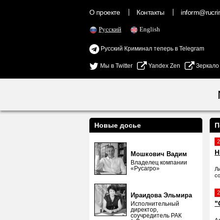
О проекте
Контакты
inform@rucrim
Русский
English
Русский Криминал теперь в Telegram
Мы в Twitter
Yandex Zen
Зеркало
Новые досье
П
2
Н
Мошкович Вадим
Владелец компании
«Русагро»
Л
с
2
Ираидова Эльмира
"
Исполнительный
директор,
соучредитель РАК