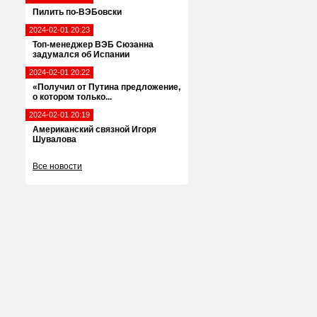
Пилить по-ВЭБовски
2024-02-01 20:23
Топ-менеджер ВЭБ Сюзанна
задумался об Испании
2024-02-01 20:22
«Получил от Путина предложение,
о котором только...
2024-02-01 20:19
Американский связной Игоря
Шувалова
Все новости