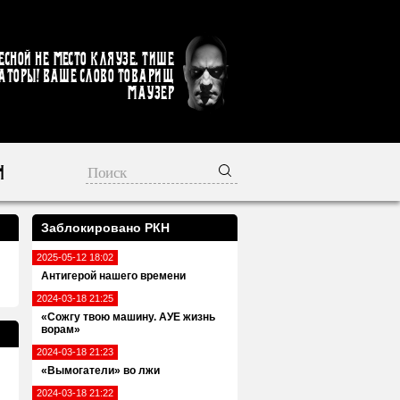
есной не место кляузе. Тише
аторы! Ваше слово товарищ
Маузер
Н
Заблокировано РКН
2025-05-12 18:02
Антигерой нашего времени
2024-03-18 21:25
«Сожгу твою машину. АУЕ жизнь
ворам»
2024-03-18 21:23
«Вымогатели» во лжи
2024-03-18 21:22