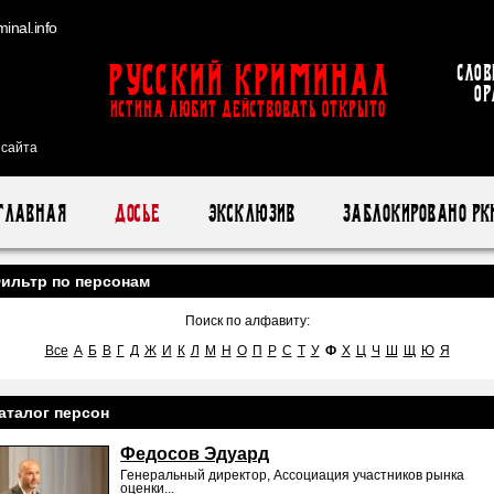
inal.info
Русский Криминал
Слов
ор
ИСТИНА ЛЮБИТ ДЕЙСТВОВАТЬ ОТКРЫТО
 сайта
Главная
Досье
Эксклюзив
Заблокировано РК
ильтр по персонам
Поиск по алфавиту:
Все
А
Б
В
Г
Д
Ж
И
К
Л
М
Н
О
П
Р
С
Т
У
Ф
Х
Ц
Ч
Ш
Щ
Ю
Я
аталог персон
Федосов Эдуард
Генеральный директор, Ассоциация участников рынка
оценки...