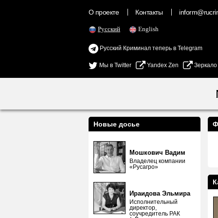
О проекте
Контакты
inform@rucrim
Русский
English
Русский Криминал теперь в Telegram
Мы в Twitter
Yandex Zen
Зеркало
Новые досье
Ф
Мошкович Вадим
Владелец компании
«Русагро»
К
Ираидова Эльмира
Исполнительный
директор,
соучредитель РАК