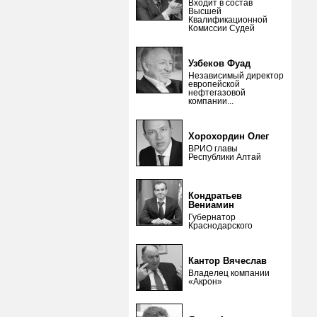
Входит в состав
Высшей
Квалификационной
Комиссии Судей
Узбеков Фуад
Независимый директор
европейской
нефтегазовой
компании...
Хорохордин Олег
ВРИО главы
Республики Алтай
Кондратьев
Вениамин
Губернатор
Краснодарского
Кантор Вячеслав
Владелец компании
«Акрон»