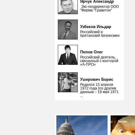
Ярчук Александр
Экс-гендиректор ООО
"Фирма "Гравитон"
Узбеков Ильдар
Российский и
британский бизнесмен
Попов Олег
Российский деятель,
связанный с конторой
«А-ПРО»
Ушерович Борис
Родился 15 апреля
1972 года (по другим
данным – 19 мая 1971
...