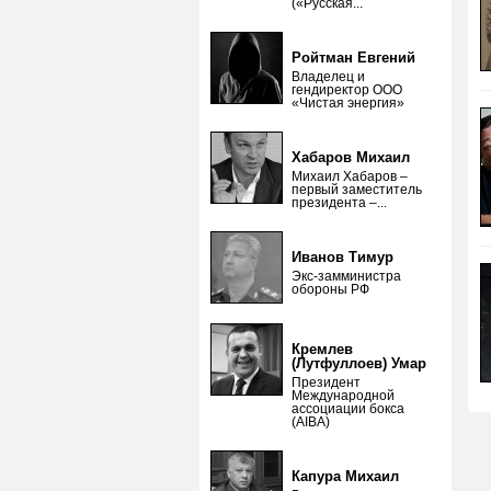
(«Русская...
Ройтман Евгений
Владелец и
гендиректор ООО
«Чистая энергия»
Хабаров Михаил
Михаил Хабаров –
первый заместитель
президента –...
Иванов Тимур
Экс-замминистра
обороны РФ
Кремлев
(Лутфуллоев) Умар
Президент
Международной
ассоциации бокса
(AIBA)
Капура Михаил