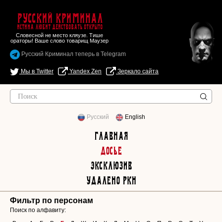
Русский Криминал
Истина любит действовать открыто
Словесной не место кляузе. Тише
ораторы! Ваше слово товарищ Маузер
Русский Криминал теперь в Telegram
Мы в Twitter
Yandex Zen
Зеркало сайта
Русский
English
Главная
Досье
Эксклюзив
Удалено РКН
Фильтр по персонам
Поиск по алфавиту: