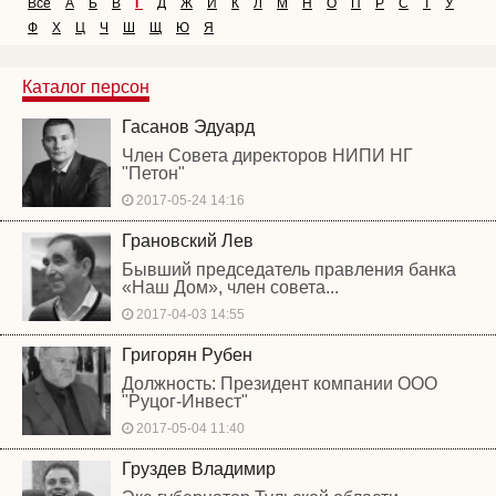
Все
А
Б
В
Г
Д
Ж
И
К
Л
М
Н
О
П
Р
С
Т
У
Ф
Х
Ц
Ч
Ш
Щ
Ю
Я
Каталог персон
Гасанов Эдуард
Член Совета директоров НИПИ НГ
"Петон"
2017-05-24 14:16
Грановский Лев
Бывший председатель правления банка
«Наш Дом», член совета...
2017-04-03 14:55
Григорян Рубен
Должность: Президент компании ООО
"Руцог-Инвест"
2017-05-04 11:40
Груздев Владимир