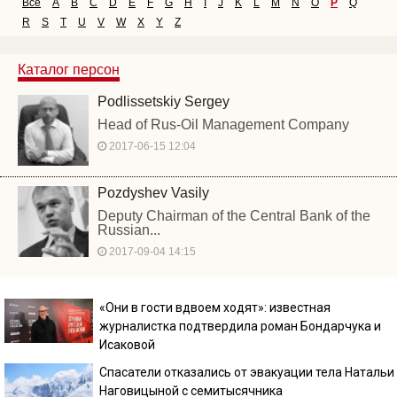
Все
A
B
C
D
E
F
G
H
I
J
K
L
M
N
O
P
Q
R
S
T
U
V
W
X
Y
Z
Каталог персон
Podlissetskiy Sergey
Head of Rus-Oil Management Company
2017-06-15 12:04
Pozdyshev Vasily
Deputy Chairman of the Central Bank of the
Russian...
2017-09-04 14:15
«Они в гости вдвоем ходят»: известная
журналистка подтвердила роман Бондарчука и
Исаковой
Спасатели отказались от эвакуации тела Натальи
Наговицыной с семитысячника