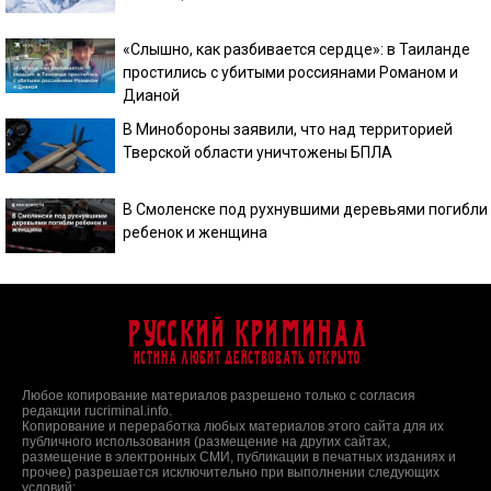
«Слышно, как разбивается сердце»: в Таиланде
простились с убитыми россиянами Романом и
Дианой
В Минобороны заявили, что над территорией
Тверской области уничтожены БПЛА
В Смоленске под рухнувшими деревьями погибли
ребенок и женщина
Русский Криминал
Истина любит действовать открыто
Любое копирование материалов разрешено только с согласия
редакции rucriminal.info.
Копирование и переработка любых материалов этого сайта для их
публичного использования (размещение на других сайтах,
размещение в электронных СМИ, публикации в печатных изданиях и
прочее) разрешается исключительно при выполнении следующих
условий: