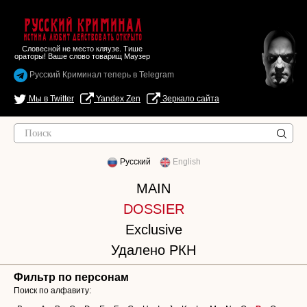
Русский Криминал
Истина любит действовать открыто
Словесной не место кляузе. Тише
ораторы! Ваше слово товарищ Маузер
Русский Криминал теперь в Telegram
Мы в Twitter
Yandex Zen
Зеркало сайта
Русский
English
MAIN
DOSSIER
Exclusive
Удалено РКН
Фильтр по персонам
Поиск по алфавиту: