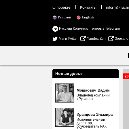
О проекте
Контакты
inform@rucrim
Русский
English
Русский Криминал теперь в Telegram
Мы в Twitter
Yandex Zen
Зеркало
Новые досье
20
Мошкович Вадим
Владелец компании
«Русагро»
Ираидова Эльмира
Исполнительный
директор,
соучредитель РАК