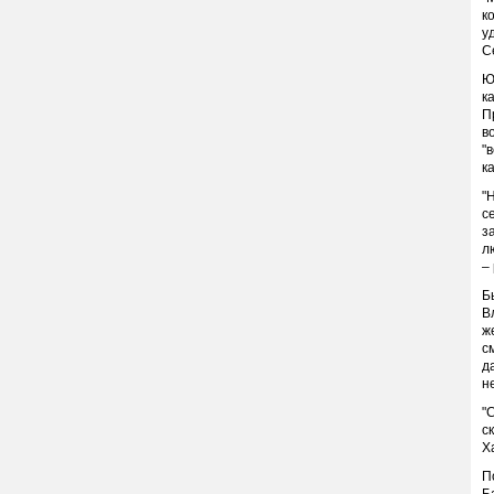
к
у
С
Ю
к
П
в
"
к
"
с
з
л
–
Б
В
ж
с
д
н
"
с
Х
П