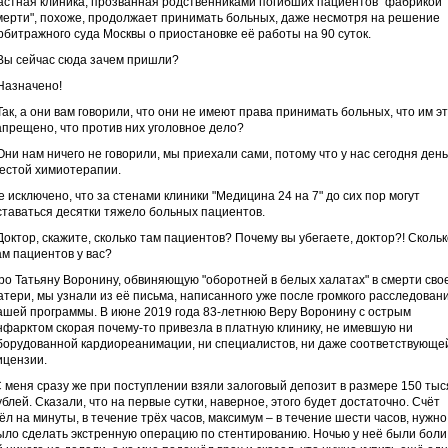
астная клиника, прозванная родственниками погибших пациентов "фабрикой
мерти", похоже, продолжает принимать больных, даже несмотря на решение
рбитражного суда Москвы о приостановке её работы на 90 суток.
 Вы сейчас сюда зачем пришли?
 Назначено!
 Так, а они вам говорили, что они не имеют права принимать больных, что им э
апрещено, что против них уголовное дело?
 Они нам ничего не говорили, мы приехали сами, потому что у нас сегодня день
естой химиотерапии.
е исключено, что за стенами клиники "Медицина 24 на 7" до сих пор могут
ставаться десятки тяжело больных пациентов.
 Доктор, скажите, сколько там пациентов? Почему вы убегаете, доктор?! Сколь
ам пациентов у вас?
ро Татьяну Воронину, обвиняющую "оборотней в белых халатах" в смерти сво
атери, мы узнали из её письма, написанного уже после громкого расследован
ашей программы. В июне 2019 года 83-летнюю Веру Воронину с острым
нфарктом скорая почему-то привезла в платную клинику, не имевшую ни
борудованной кардиореанимации, ни специалистов, ни даже соответствующе
ицензии.
С меня сразу же при поступлении взяли залоговый депозит в размере 150 тыс
ублей. Сказали, что на первые сутки, наверное, этого будет достаточно. Счёт
ёл на минуты, в течение трёх часов, максимум – в течение шести часов, нужно
ыло сделать экстренную операцию по стентированию. Ночью у неё были боли