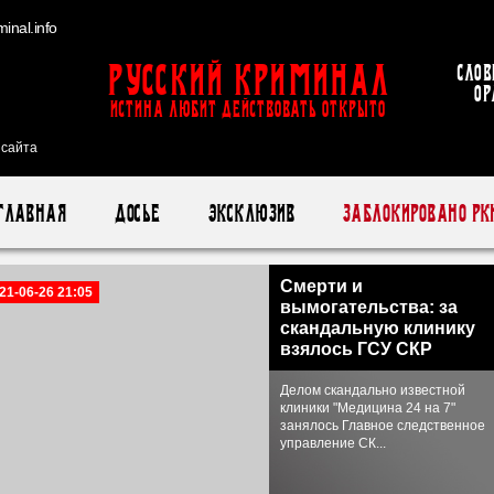
inal.info
Русский Криминал
Слов
ор
ИСТИНА ЛЮБИТ ДЕЙСТВОВАТЬ ОТКРЫТО
 сайта
Главная
Досье
Эксклюзив
Заблокировано РК
Смерти и
21-06-26 21:05
вымогательства: за
скандальную клинику
взялось ГСУ СКР
Делом скандально известной
клиники "Медицина 24 на 7"
занялось Главное следственное
управление СК...