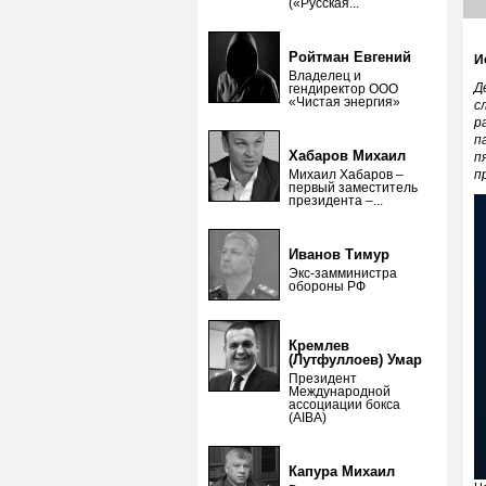
(«Русская...
Ройтман Евгений
И
Владелец и
Д
гендиректор ООО
«Чистая энергия»
с
р
п
Хабаров Михаил
п
Михаил Хабаров –
п
первый заместитель
президента –...
Иванов Тимур
Экс-замминистра
обороны РФ
Кремлев
(Лутфуллоев) Умар
Президент
Международной
ассоциации бокса
(AIBA)
Капура Михаил