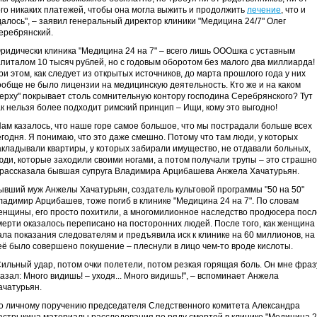
ого никаких платежей, чтобы она могла выжить и продолжить
лечение
, что и
далось", – заявил генеральный директор клиники "Медицина 24/7" Олег
еребрянский.
ридически клиника "Медицина 24 на 7" – всего лишь ОООшка с уставным
апиталом 10 тысяч рублей, но с годовым оборотом без малого два миллиарда!
ри этом, как следует из открытых источников, до марта прошлого года у них
ообще не было лицензии на медицинскую деятельность. Кто же и на каком
верху" покрывает столь сомнительную контору господина Серебрянского? Тут
ак нельзя более подходит римский принцип – Ищи, кому это выгодно!
Нам казалось, что наше горе самое большое, что мы пострадали больше всех
егодня. Я понимаю, что это даже смешно. Потому что там люди, у которых
акладывали квартиры, у которых забирали имущество, не отдавали больных,
юди, которые заходили своими ногами, а потом получали трупы – это страшно!
 рассказала бывшая супруга Владимира Арцибашева Анжела Хачатурьян.
ывший муж Анжелы Хачатурьян, создатель культовой программы "50 на 50"
ладимир Арцибашев, тоже погиб в клинике "Медицина 24 на 7". По словам
енщины, его просто похитили, а многомилионное наследство продюсера посл
мерти оказалось переписано на посторонних людей. После того, как женщина
ала показания следователям и предъявила иск к клинике на 60 миллионов, на
её было совершено покушение – плеснули в лицо чем-то вроде кислоты.
Сильный удар, потом очки полетели, потом резкая горящая боль. Он мне фраз
казал: Много видишь! – уходя... Много видишь!", – вспоминает Анжела
ачатурьян.
о личному поручению председателя Следственного комитета Александра