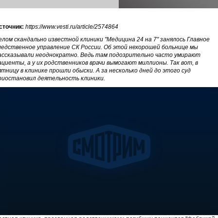
сточник:
https://www.vesti.ru/article/2574864
елом скандально известной клиники "Медицина 24 на 7" занялось Главное
ледственное управление СК России. Об этой нехорошей больнице мы
ассказывали неоднократно. Ведь там подозрительно часто умирают
ациенты, а у их родственников врачи вымогают миллионы. Так вот, в
ятницу в клинике прошли обыски. А за несколько дней до этого суд
риостановил деятельность клиники.