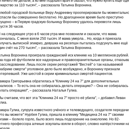
й ничего не делали, а ко мне подошёл врач и сказал, что нужно купить ещё од
екарство за 110 тысяч", – рассказала Татьяна Воронина.
 любой городской больнице Веру Андреевну прооперировали бы моментальн
 спасли бы совершенно бесплатно. Но драгоценное время было преступно
пущено – в Первую градскую больницу Воронину удалось перевезти лишь
пустя 36 часов.
И на следующее утро в 6 часов утра мне позвонили и сказали, что мама
кончалась. С меня взяли 250 тысяч. И мама умерла... Но, когда я приехала
олучать выписной эпикриз, девушка на ресепшн пыталась подсунуть мне ещё
дин счёт на 270 тысяч", – рассказала Татьяна Воронина.
атьяна Воронина проиграла гражданский иск клинике на 10 миллионов рублей.
ва года её футболили все надзорные и правоохранительные органы, отказыв
 расследовании. Лишь после серии репортажей "Вестей" о так называемой
фабрике смерти" уголовное дело было возбуждено, и Воронину признали
отерпевшей. Уже шестой в серии криминальных смертей пациентов.
Тамара Григорьевна обратилась в "Клинику 24 на 7" для дополнительных
нализов. – То есть она не собиралась делать операцию? – Она не собиралась
елать операцию!", – рассказала Наталья Гулиа.
Мы считаем, что вот эта "Клиника 24 на 7" просто её убила", – добавил Леван
улиа.
амара Гулиа, супруга известного учёного и телеведущего, создателя передачи
Это вы можете" Нурбея Гулиа, пришла в клинику "Медицина 24 на 7" своими
огами – болело горло, было всего лишь подозрение на онкологию. Но 82-
етнего профессора алчные эскулапы взяли в оборот, словно напёрсточники н
окзале.