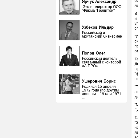
е
Ярчук Александр
л
Экс-гендиректор ООО
"Фирма "Гравитон"
В
и
у
Узбеков Ильдар
с
Российский и
британский бизнесмен
"
с
п
о
Попов Олег
Российский деятель,
Т
связанный с конторой
Д
«А-ПРО»
в
"
п
Ушерович Борис
Родился 15 апреля
"
1972 года (по другим
а
данным – 19 мая 1971
д
...
"
Г
Т
"
н
л
в