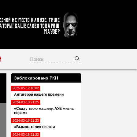
есной не место кляузе. Тише
аторы! Ваше слово товарищ
Маузер
Н
Заблокировано РКН
2025-05-12 18:02
Антигерой нашего времени
2024-03-18 21:25
«Сожгу твою машину. АУЕ жизнь
ворам»
2024-03-18 21:23
«Вымогатели» во лжи
2024-03-18 21:22