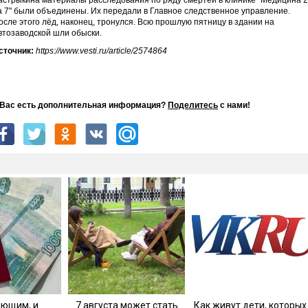
астрыкина материалы расследования по ряду смертей в клинике "Медицина 
а 7" были объединены. Их передали в Главное следственное управление.
осле этого лёд, наконец, тронулся. Всю прошлую пятницу в здании на
втозаводской шли обыски.
сточник:
https://www.vesti.ru/article/2574864
 Вас есть дополнительная информация?
Поделитесь
с нами!
ающим, и
7 августа может стать
Как живут дети, которых