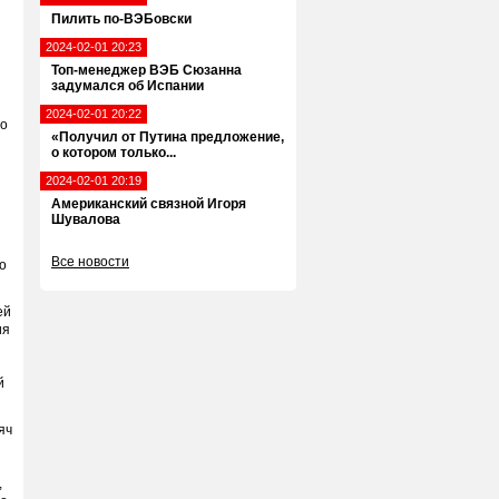
Пилить по-ВЭБовски
2024-02-01 20:23
Топ-менеджер ВЭБ Сюзанна
задумался об Испании
2024-02-01 20:22
то
«Получил от Путина предложение,
о котором только...
2024-02-01 20:19
Американский связной Игоря
Шувалова
Все новости
ко
ей
ия
й
яч
,