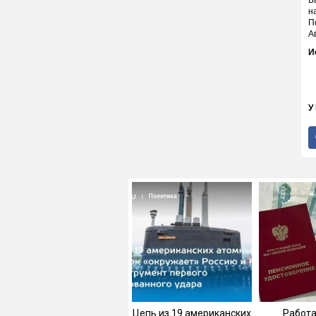
Б
н
П
А
И
У
Цепь из 19 американских
Работ