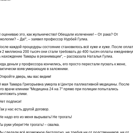
Я оцениваю это, как жульничество! Обещали излечение! – От рака? От
нкологии? – Да!", – заявил профессор Нурбей Гулиа.
После каждой процедуры состояние становилось всё хуже и хуже. После опла
м 2 миллиона 200 тысяч они стали требовать до 400 тысяч оплаты ежедневну
а нахождение Тамары в реанимации", – рассказала Наталья Гулиа.
огда деньги у профессора кончились, его просто перестали пускать к жене,
актически взяв умирающую в заложники.
 Откройте дверь, мы вас видим!
0 мая Тамара Григорьевна умерла в Центре паллиативной медицины. После
его врачи клиники "Медицина 24 на 7" прямо при полиции попытались
ничтожить улики.
 Нет подписи!
 Так у нас есть другой договор.
 Не надо его из меня вырывать! Не трогать!
 Ты руки убери! Не трогать! – свалка.
Мы сделали всё возможное бесплатно, не требуя ни от родственников, ни от