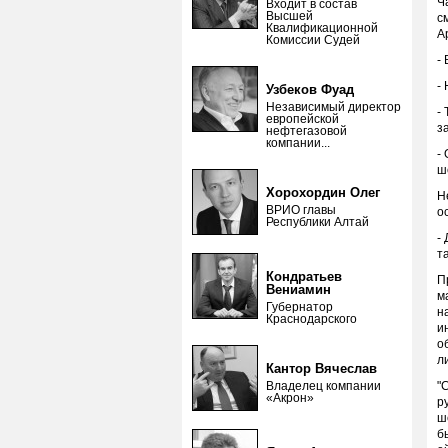
Ч
Входит в состав
Высшей
с
Квалификационной
А
Комиссии Судей
-
-
Узбеков Фуад
Независимый директор
-
европейской
з
нефтегазовой
компании...
-
ш
Хорохордин Олег
Н
ВРИО главы
о
Республики Алтай
-
т
Кондратьев
П
Вениамин
м
Губернатор
н
Краснодарского
и
о
л
Кантор Вячеслав
Владелец компании
"
«Акрон»
р
ш
б